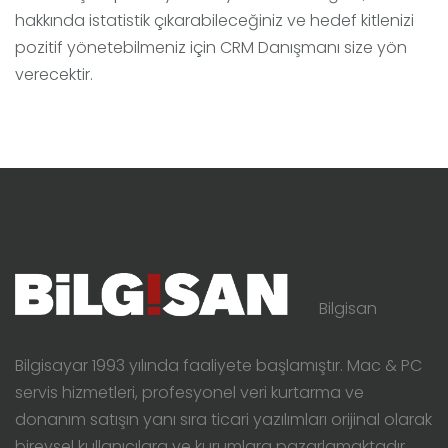
hakkında istatistik çıkarabileceğiniz ve hedef kitlenizi
pozitif yönetebilmeniz için CRM Danışmanı size yön
verecektir.
Bilgisan
Bilgisayar 1993 yılında faaliyete başlamıştır. Mac & PC
servis hizmetleri, profesyonel veri kurtarma ve
donanım satışın yanı sıra ticari yazılımları orijinal olarak
bireysel kullanıcılara ve kurumlara pazarlamaktadır.