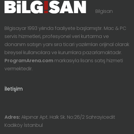
Bilgisan
Bilgisayar 1993 yılında faaliyete başlamıştır. Mac & PC
servis hizmetleri, profesyonel veri kurtarma ve
donanım satışın yanı sıra ticari yazılımları orijinal olarak
bireysel kullanıcılara ve kurumlara pazarlamaktadır.
ProgramArena.com
markasıyla lisans satış hizmeti
vermektedir.
İletişim
Adres:
Akpınar Apt. Halk Sk. No:26/2 Sahrayicedit
Kadıköy İstanbul