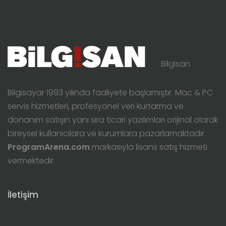
Bilgisan
Bilgisayar 1993 yılında faaliyete başlamıştır. Mac & PC
servis hizmetleri, profesyonel veri kurtarma ve
donanım satışın yanı sıra ticari yazılımları orijinal olarak
bireysel kullanıcılara ve kurumlara pazarlamaktadır.
ProgramArena.com
markasıyla lisans satış hizmeti
vermektedir.
İletişim