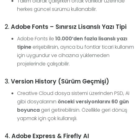
Takım olarak çalışırken ortak varlıklar üzerinde
herkes güncel sürümü kullanabilir.
2.
Adobe Fonts – Sınırsız Lisanslı Yazı Tipi
Adobe Fonts ile
10.000’den fazla lisanslı yazı
tipine
erişebilirsin, ayrıca bu fontlar ticari kullanım
için uygundur ve cihazına yüklemeden
projelerinde çalışabilir.
3.
Version History (Sürüm Geçmişi)
Creative Cloud dosya sistemi üzerinden PSD, AI
gibi dosyalarının
önceki versiyonlarını 60 gün
boyunca
geri getirebilirsin. Özellikle geri dönüş
yapmak için çok kullanışlı.
4.
Adobe Express & Firefly AI