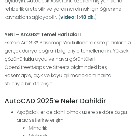
açıklayın. Autodesk Assistant, özetlenmiş yanıtlarla
rehberlik üretebilir ve yardımcı olmak için öğrenme
kaynakları sağlayabilir. (
video: 1:48 dk.
)
YENİ – ArcGIS® Temel Haritaları
Esri’nin ArcGIS® Basemaps’ini kullanarak site planlarınızı
gerçek dünya coğrafi bilgileriyle temellendirin. Yüksek
çözünürlüklü uydu ve hava görüntüleri,
OpenStreetMaps ve Streets biçimindeki beş
Basemap’e, açık ve koyu gri monokrom harita
stilleriyle birlikte erişin.
AutoCAD 2025’e Neler Dahildir
Aşağıdakiler de dahil olmak üzere sektöre özgü
araç setlerine erişim:
Mimarlık
Mekanik