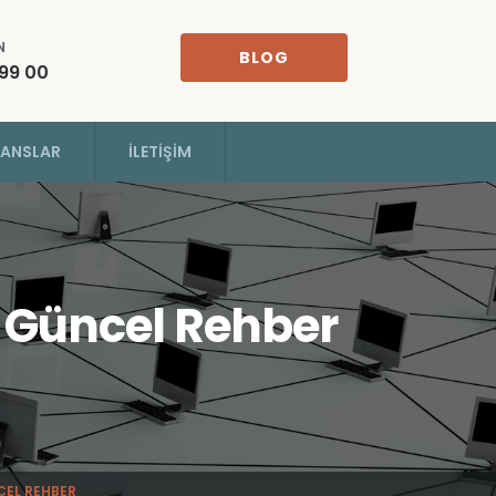
N
BLOG
 99 00
RANSLAR
İLETIŞIM
6 Güncel Rehber
CEL REHBER