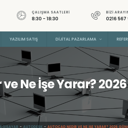
ÇALIŞMA SAATLERI
BIZI ARAYI
8:30 - 18:30
0216 567
YAZILIM SATIŞ
DIJITAL PAZARLAMA
REFE
ve Ne İşe Yarar? 202
BILGISAYAR
AUTODESK
AUTOCAD NEDIR VE NE İŞE YARAR? 2026 GÜN