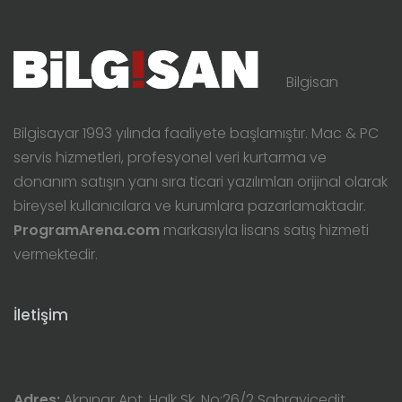
Bilgisan
Bilgisayar 1993 yılında faaliyete başlamıştır. Mac & PC
servis hizmetleri, profesyonel veri kurtarma ve
donanım satışın yanı sıra ticari yazılımları orijinal olarak
bireysel kullanıcılara ve kurumlara pazarlamaktadır.
ProgramArena.com
markasıyla lisans satış hizmeti
vermektedir.
İletişim
Adres:
Akpınar Apt. Halk Sk. No:26/2 Sahrayicedit