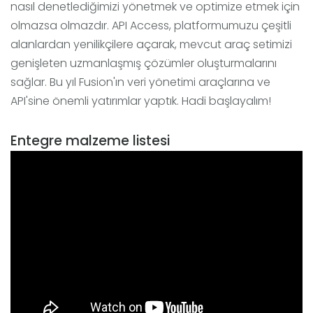
nasıl denetlediğimizi yönetmek ve optimize etmek için
olmazsa olmazdır. API Access, platformumuzu çeşitli
alanlardan yenilikçilere açarak, mevcut araç setimizi
genişleten uzmanlaşmış çözümler oluşturmalarını
sağlar. Bu yıl Fusion'ın veri yönetimi araçlarına ve
API'sine önemli yatırımlar yaptık. Hadi başlayalım!
Entegre malzeme listesi