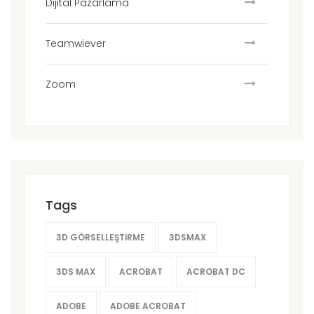
Dijital Pazarlama
Teamwiever
Zoom
Tags
3D GÖRSELLEŞTIRME
3DSMAX
3DS MAX
ACROBAT
ACROBAT DC
ADOBE
ADOBE ACROBAT