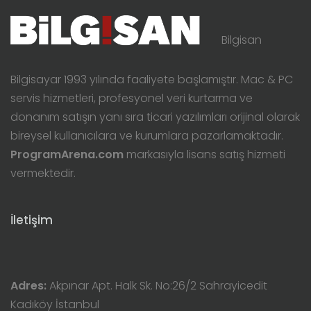
Bilgisan
Bilgisayar 1993 yılında faaliyete başlamıştır. Mac & PC
servis hizmetleri, profesyonel veri kurtarma ve
donanım satışın yanı sıra ticari yazılımları orijinal olarak
bireysel kullanıcılara ve kurumlara pazarlamaktadır.
ProgramArena.com
markasıyla lisans satış hizmeti
vermektedir.
İletişim
Adres:
Akpınar Apt. Halk Sk. No:26/2 Sahrayicedit
Kadıköy İstanbul