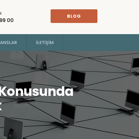
N
BLOG
 99 00
RANSLAR
İLETIŞIM
ık Konusunda
k