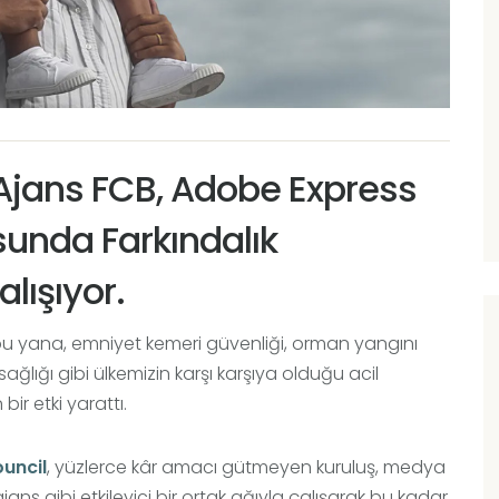
 Ajans FCB, Adobe Express
usunda Farkındalık
alışıyor.
u yana, emniyet kemeri güvenliği, orman yangını
 sağlığı gibi ülkemizin karşı karşıya olduğu acil
ir etki yarattı.
uncil
, yüzlerce kâr amacı gütmeyen kuruluş, medya
cı ajans gibi etkileyici bir ortak ağıyla çalışarak bu kadar