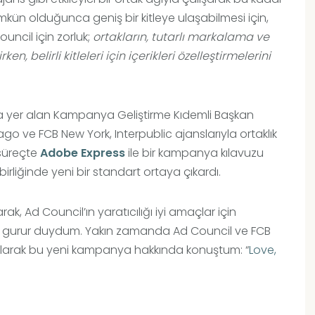
kün olduğunca geniş bir kitleye ulaşabilmesi için,
uncil için zorluk;
ortakların, tutarlı markalama ve
belirli kitleleri için içerikleri özelleştirmelerini
nda yer alan Kampanya Geliştirme Kıdemli Başkan
cago ve FCB New York, Interpublic ajanslarıyla ortaklık
 süreçte
Adobe Express
ile bir kampanya kılavuzu
birliğinde yeni bir standart ortaya çıkardı.
k, Ad Council’ın yaratıcılığı iyi amaçlar için
n gurur duydum. Yakın zamanda Ad Council ve FCB
katılarak bu yeni kampanya hakkında konuştum: “
Love,