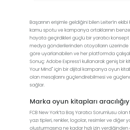
Başarının erişimle geldiğini bilen Leiter’in ekibi
kamu spotu ve kampanya ortaklarının benzersi
hayata geçirdikleri güçlü bir yaratıcı konse
medya gönderilerinden otoyolların üzerinde yü
göre uyarlanabilen ve her platformda çalışabi
Sonuç: Adobe Express’i kullanarak geniş bir k
Your Mind" için bir dijital kampanya oyun kitabı
olan mesajlarını güçlendirebilmesi ve güçlend
sağlar.
Marka oyun kitapları aracılığıy
FCB New York’ta Baş Yaratıcı Sorumlusu olan 
yazı tipleri, renkler, logolar, resimler ve diğ
oluşturmasına ne kadar hızlı izin verdiğinden e