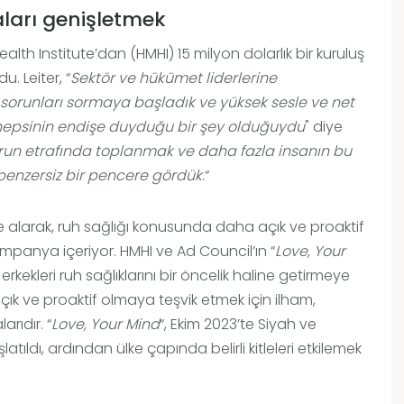
ları genişletmek
th Institute’dan (HMHI) 15 milyon dolarlık bir kuruluş
u. Leiter, “
Sektör ve hükümet liderlerine
sorunları sormaya başladık ve yüksek sesle ve net
 hepsinin endişe duyduğu bir şey olduğuydu
" diye
run etrafında toplanmak ve daha fazla insanın bu
enzersiz bir pencere gördük.
“
nı ele alarak, ruh sağlığı konusunda daha açık ve proaktif
mpanya içeriyor. HMHI ve Ad Council’ın “
Love, Your
erkekleri ruh sağlıklarını bir öncelik haline getirmeye
ık ve proaktif olmaya teşvik etmek için ilham,
rıdır. “
Love, Your Mind
“, Ekim 2023’te Siyah ve
ıldı, ardından ülke çapında belirli kitleleri etkilemek