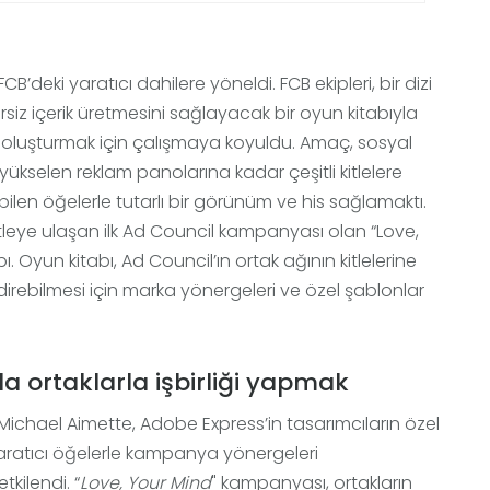
 FCB’deki yaratıcı dahilere yöneldi. FCB ekipleri, bir dizi
z içerik üretmesini sağlayacak bir oyun kitabıyla
pt oluşturmak için çalışmaya koyuldu. Amaç, sosyal
kselen reklam panolarına kadar çeşitli kitlelere
len öğelerle tutarlı bir görünüm ve his sağlamaktı.
itleye ulaşan ilk Ad Council kampanyası olan “Love,
. Oyun kitabı, Ad Council’ın ortak ağının kitlelerine
irebilmesi için marka yönergeleri ve özel şablonlar
la ortaklarla işbirliği yapmak
Michael Aimette, Adobe Express’in tasarımcıların özel
er yaratıcı öğelerle kampanya yönergeleri
tkilendi. “
Love, Your Mind
" kampanyası, ortakların