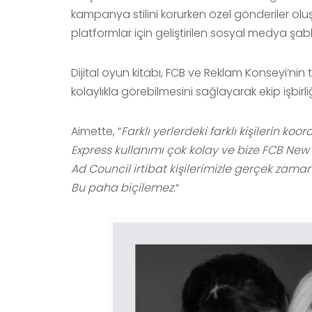
kampanya stilini korurken özel gönderiler ol
platformlar için geliştirilen sosyal medya şa
Dijital oyun kitabı, FCB ve Reklam Konseyi’nin tü
kolaylıkla görebilmesini sağlayarak ekip işbirliğin
Aimette, “
Farklı yerlerdeki farklı kişilerin k
Express kullanımı çok kolay ve bize FCB New Y
Ad Council irtibat kişilerimizle gerçek zamanl
Bu paha biçilemez.
“