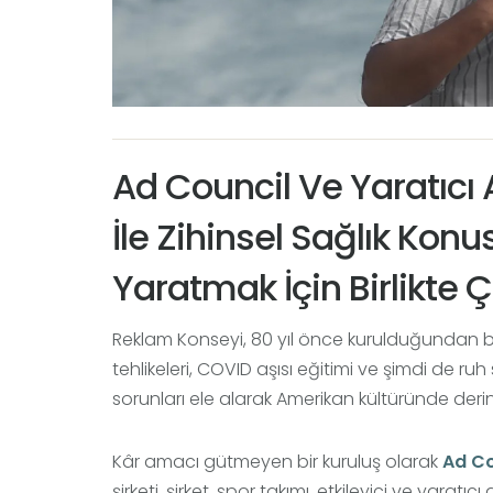
Ad Council Ve Yaratıcı
İle Zihinsel Sağlık Kon
Yaratmak İçin Birlikte Ç
Reklam Konseyi, 80 yıl önce kurulduğundan b
tehlikeleri, COVID aşısı eğitimi ve şimdi de ruh
sorunları ele alarak Amerikan kültüründe derin b
Kâr amacı gütmeyen bir kuruluş olarak
Ad Co
şirketi, şirket, spor takımı, etkileyici ve yaratı