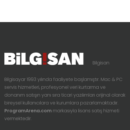
Bilgisan
Bilgisayar 1993 yılında faaliyete başlamıştır. Mac & PC
servis hizmetleri, profesyonel veri kurtarma ve
donanım satışın yanı sıra ticari yazılımları orijinal olarak
bireysel kullanıcılara ve kurumlara pazarlamaktadır.
ProgramArena.com
markasıyla lisans satış hizmeti
vermektedir.