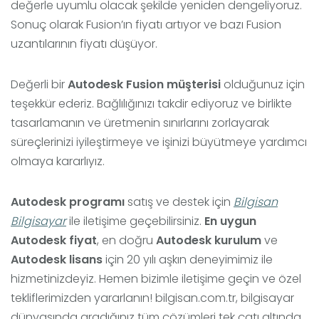
değerle uyumlu olacak şekilde yeniden dengeliyoruz.
Sonuç olarak Fusion’ın fiyatı artıyor ve bazı Fusion
uzantılarının fiyatı düşüyor.
Değerli bir
Autodesk Fusion müşterisi
olduğunuz için
teşekkür ederiz. Bağlılığınızı takdir ediyoruz ve birlikte
tasarlamanın ve üretmenin sınırlarını zorlayarak
süreçlerinizi iyileştirmeye ve işinizi büyütmeye yardımcı
olmaya kararlıyız.
Autodesk programı
satış ve destek için
Bilgisan
Bilgisayar
ile iletişime geçebilirsiniz.
En uygun
Autodesk fiyat
, en doğru
Autodesk kurulum
ve
Autodesk
lisans
için 20 yılı aşkın deneyimimiz ile
hizmetinizdeyiz. Hemen bizimle iletişime geçin ve özel
tekliflerimizden yararlanın! bilgisan.com.tr, bilgisayar
dünyasında aradığınız tüm çözümleri tek çatı altında