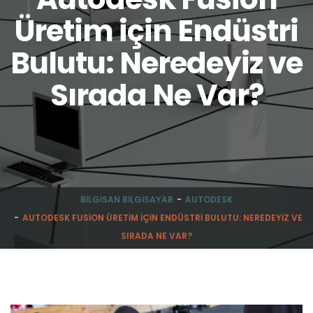
Üretim için Endüstri
Bulutu: Neredeyiz ve
Sırada Ne Var?
BILGISAN BILGISAYAR
AUTODESK
AUTODESK FUSION ÜRETIM IÇIN ENDÜSTRI BULUTU: NEREDEYIZ VE
SIRADA NE VAR?