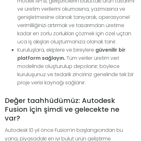
modeli API’si, geliştiricilerin buluttaki ürün tasarımı
ve üretim verilerini okumasına, yazmasına ve
genişletmesine olanak tanıyarak, operasyonel
verimliliğinizi artırmak ve tasarımdan üretime
kadar en zorlu zorlukları çözmek için özel uçtan
uca iş akışları oluşturmanıza olanak tanır.
Kuruluşlara, ekiplere ve bireylere
güvenilir bir
platform sağlayın.
Tüm veriler üretim veri
modelinde oluşturulup depolanır; böylece
kuruluşunuz ve tedarik zinciriniz genelinde tek bir
proje verisi kaynağı sağlanır.
Değer taahhüdümüz: Autodesk
Fusion için şimdi ve gelecekte ne
var?
Autodesk 10 yıl önce Fusion’ın başlangıcından bu
yana, piyasadaki en iyi bulut ürün geliştirme