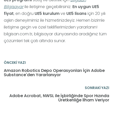
Bilgisayar
ile iletişime geçebilirsiniz.
En uygun UE5
fiyat
, en doğru
UE5
kurulum
ve
UE5
lisans
için 20 yılı
aşkın deneyimimiz ile hizmetinizdeyiz. Hemen bizimle
iletişime geçin ve özel tekliflerimizden yararlanın!
bilgisan.com.tr, bilgisayar dünyasında aradığınız tüm
çözümleri tek çatı altında sunar.
ÖNCEKİ YAZI
Amazon Robotics Depo Operasyonları İçin Adobe
Substance'den Yararlanıyor
SONRAKİ YAZI
Adobe Acrobat, NWSL ile İşbirliğinde Spor Hızında
Üretkenliğe İlham Veriyor