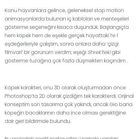
Konu hayvanlara gelince, geleneksel stop motion
animasyonlarda bulunan iç kabloları ve menteşeleri
gösterme seçeneğini kısaca düşündük. Başlangıçta
hem köpek hem de eşekle gerçek hayattaki 1’e 1
eşdeğerleriyle çalıştım, sonra onlara daha ‘çizgi
filmvari’ bir görünüm verdim; eşeği
Shrek’teki
gibi
gösterme tuzağına çok fazla düşmekten kaçındım .
Köpek karakteri, onu 3D olarak oluşturmadan önce
Photoshop’ta 2D olarak çizdiğim tek karakterdi. Orijinal
konseptim son tasarıma çok yakındı, ancak Gio bana
köpeğin bacaklarının daha ince olması gerektiğine
dair geri bildirimde bulundu.
Bu projedeki çeşitli materyaller üzerinde yapılan