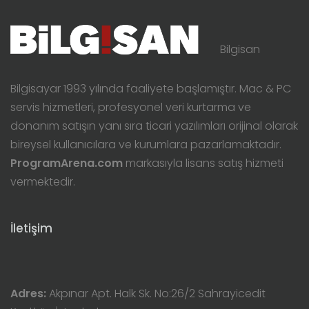
Bilgisan
Bilgisayar 1993 yılında faaliyete başlamıştır. Mac & PC
servis hizmetleri, profesyonel veri kurtarma ve
donanım satışın yanı sıra ticari yazılımları orijinal olarak
bireysel kullanıcılara ve kurumlara pazarlamaktadır.
ProgramArena.com
markasıyla lisans satış hizmeti
vermektedir.
İletişim
Adres:
Akpınar Apt. Halk Sk. No:26/2 Sahrayicedit