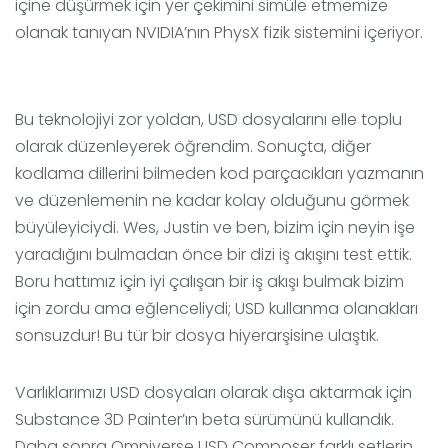
içine düşürmek için yer çekimini simüle etmemize
olanak tanıyan NVIDIA’nın PhysX fizik sistemini içeriyor.
Bu teknolojiyi zor yoldan, USD dosyalarını elle toplu
olarak düzenleyerek öğrendim. Sonuçta, diğer
kodlama dillerini bilmeden kod parçacıkları yazmanın
ve düzenlemenin ne kadar kolay olduğunu görmek
büyüleyiciydi. Wes, Justin ve ben, bizim için neyin işe
yaradığını bulmadan önce bir dizi iş akışını test ettik.
Boru hattımız için iyi çalışan bir iş akışı bulmak bizim
için zordu ama eğlenceliydi; USD kullanma olanakları
sonsuzdur! Bu tür bir dosya hiyerarşisine ulaştık.
Varlıklarımızı USD dosyaları olarak dışa aktarmak için
Substance 3D Painter’ın beta sürümünü kullandık.
Daha sonra Omniverse USD Composer farklı setlerin