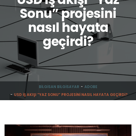
Sonu” projesini
nasıl hayata
geçirdi?
BILGISAN BILGISAYAR
ADOBE
USD IŞ AKIŞI “YAZ SONU” PROJESINI NASIL HAYATA GEÇIRDI?