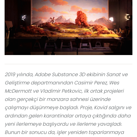
2019 yılında, Adobe Substance 3D ekibinin Sanat ve
Geliştirme departmanından Casimir Perez, Wes
McDermott ve Vladimir Petkovic, ilk ortak projeleri
olan gerçekçi bir manzara sahnesi üzerinde
çalışmayı düşünmeye başladı. Proje, Kovid salgını ve
ardından gelen karantinalar ortaya çıktığında daha
yeni ilerlemeye başlıyordu ve ilerleme yavaşladı.
Bunun bir sonucu da, işler yeniden toparlanmaya