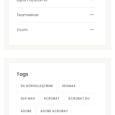
Dijital Pazarlama
Teamwiever
Zoom
Tags
3D GÖRSELLEŞTIRME
3DSMAX
3DS MAX
ACROBAT
ACROBAT DC
ADOBE
ADOBE ACROBAT