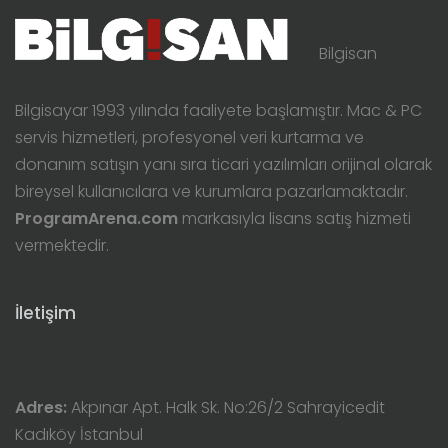
Bilgisan
Bilgisayar 1993 yılında faaliyete başlamıştır. Mac & PC
servis hizmetleri, profesyonel veri kurtarma ve
donanım satışın yanı sıra ticari yazılımları orijinal olarak
bireysel kullanıcılara ve kurumlara pazarlamaktadır.
ProgramArena.com
markasıyla lisans satış hizmeti
vermektedir.
İletişim
Adres:
Akpınar Apt. Halk Sk. No:26/2 Sahrayicedit
Kadıköy İstanbul