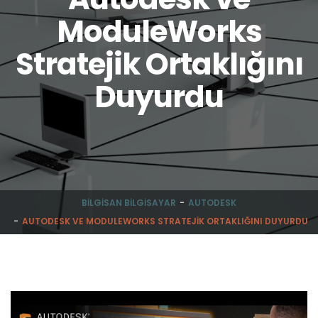
ModuleWorks
Stratejik Ortaklığını
Duyurdu
BILGISAN BILGISAYAR
AUTODESK
AUTODESK VE MODULEWORKS STRATEJIK ORTAKLIĞINI DUYURDU