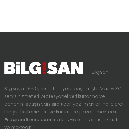
Bilgisan
Bilgisayar 1993 yılında faaliyete başlamıştır. Mac & PC
servis hizmetleri, profesyonel veri kurtarma ve
donanım satışın yanı sıra ticari yazılımları orijinal olarak
bireysel kullanıcılara ve kurumlara pazarlamaktadır.
ProgramArena.com
markasıyla lisans satış hizmeti
vermektedir.